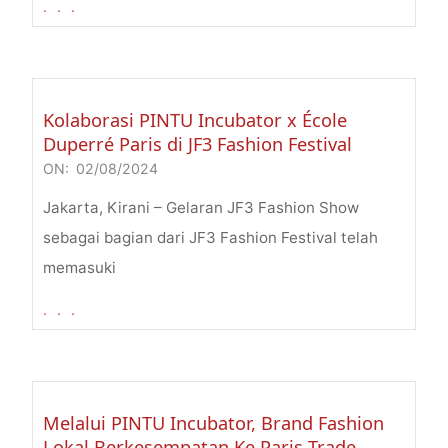
. . .
Kolaborasi PINTU Incubator x École
Duperré Paris di JF3 Fashion Festival
ON:
02/08/2024
2024-
08-
Jakarta, Kirani – Gelaran JF3 Fashion Show
02
sebagai bagian dari JF3 Fashion Festival telah
memasuki
. . .
Melalui PINTU Incubator, Brand Fashion
Lokal Berkesempatan Ke Paris Trade