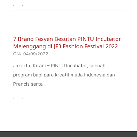
. . .
7 Brand Fesyen Besutan PINTU Incubator
Melenggang di JF3 Fashion Festival 2022
ON:
04/09/2022
2022-
09-
Jakarta, Kirani – PINTU Incubator, sebuah
04
program bagi para kreatif muda Indonesia dan
Prancis serta
. . .