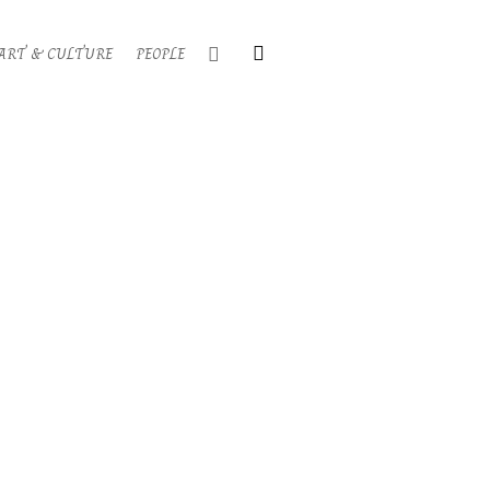
Search
ART & CULTURE
PEOPLE
Primary
Navigati
Menu