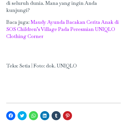
di seluruh dunia. Mana yang ingin Anda
kunjungi?
Baca juga:
Maudy Ayunda Bacakan Cerita Anak di
SOS Children’s Village Pada Peresmian UNIQLO
Clothing Corner
Teks: Setia | Foto: dok. UNIQLO
Click
Click
Click
Click
Click
Click
to
to
to
to
to
to
share
share
share
share
share
share
on
on
on
on
on
on