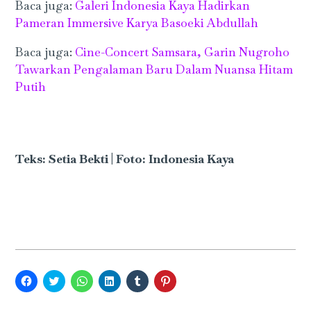
Baca juga:
Galeri Indonesia Kaya Hadirkan
Pameran Immersive Karya Basoeki Abdullah
Baca juga:
Cine-Concert Samsara, Garin Nugroho
Tawarkan Pengalaman Baru Dalam Nuansa Hitam
Putih
Teks: Setia Bekti | Foto: Indonesia Kaya
Click
Click
Click
Click
Click
Click
to
to
to
to
to
to
share
share
share
share
share
share
on
on
on
on
on
on