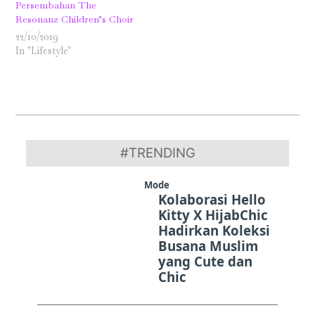
Persembahan The
Resonanz Children’s Choir
22/10/2019
In "Lifestyle"
2024-
12-
#TRENDING
01
Mode
Kolaborasi Hello
Kitty X HijabChic
Hadirkan Koleksi
Busana Muslim
yang Cute dan
Chic