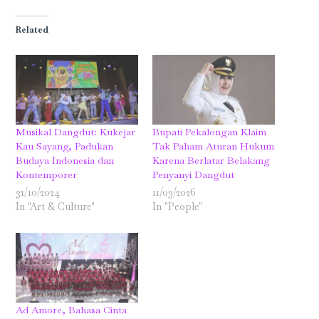
Facebook
Twitter
WhatsApp
LinkedIn
Tumblr
Pinterest
(Opens
(Opens
(Opens
(Opens
(Opens
(Opens
in
in
in
in
in
in
Related
new
new
new
new
new
new
window)
window)
window)
window)
window)
window)
Musikal Dangdut: Kukejar
Bupati Pekalongan Klaim
Kau Sayang, Padukan
Tak Paham Aturan Hukum
Budaya Indonesia dan
Karena Berlatar Belakang
Kontemporer
Penyanyi Dangdut
31/10/2024
11/03/2026
In "Art & Culture"
In "People"
Ad Amore, Bahasa Cinta