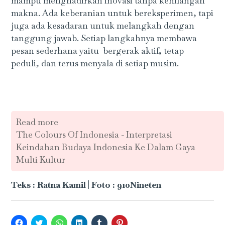
mampu menghadirkan inovasi tanpa kehilangan
makna. Ada keberanian untuk bereksperimen, tapi
juga ada kesadaran untuk melangkah dengan
tanggung jawab. Setiap langkahnya membawa
pesan sederhana yaitu bergerak aktif, tetap
peduli, dan terus menyala di setiap musim.
Read more
The Colours Of Indonesia - Interpretasi
Keindahan Budaya Indonesia Ke Dalam Gaya
Multi Kultur
Teks : Ratna Kamil | Foto : 910Nineten
Click
Click
Click
Click
Click
Click