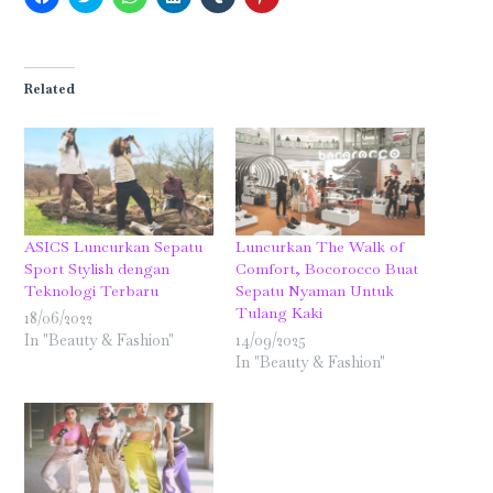
to
to
to
to
to
to
share
share
share
share
share
share
on
on
on
on
on
on
Facebook
Twitter
WhatsApp
LinkedIn
Tumblr
Pinterest
(Opens
(Opens
(Opens
(Opens
(Opens
(Opens
in
in
in
in
in
in
Related
new
new
new
new
new
new
window)
window)
window)
window)
window)
window)
ASICS Luncurkan Sepatu
Luncurkan The Walk of
Sport Stylish dengan
Comfort, Bocorocco Buat
Teknologi Terbaru
Sepatu Nyaman Untuk
Tulang Kaki
18/06/2022
In "Beauty & Fashion"
14/09/2025
In "Beauty & Fashion"