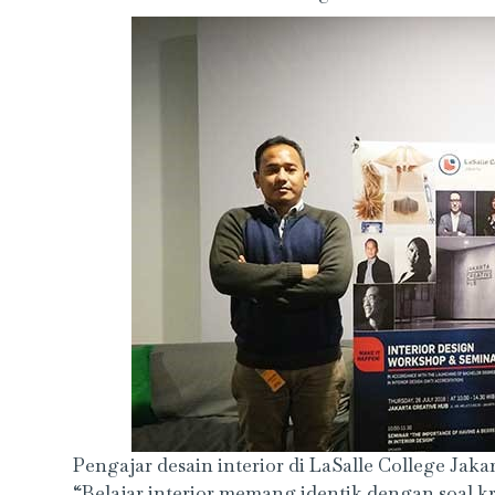
Pengajar desain interior di LaSalle College Jakar
“Belajar interior memang identik dengan soal kr