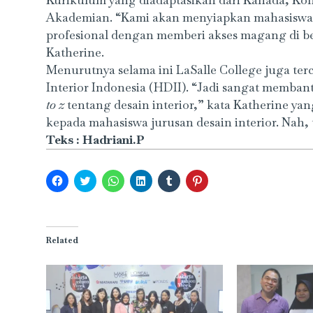
Kurikulum yang diadaptasikan dari Kanada, Ko
Akademian. “Kami akan menyiapkan mahasiswa ya
profesional dengan memberi akses magang di be
Katherine.
Menurutnya selama ini LaSalle College juga ter
Interior Indonesia (HDII). “Jadi sangat memba
to z
tentang desain interior,” kata Katherine ya
kepada mahasiswa jurusan desain interior. Nah, te
Teks : Hadriani.P
Click
Click
Click
Click
Click
Click
to
to
to
to
to
to
share
share
share
share
share
share
on
on
on
on
on
on
Facebook
Twitter
WhatsApp
LinkedIn
Tumblr
Pinterest
(Opens
(Opens
(Opens
(Opens
(Opens
(Opens
in
in
in
in
in
in
Related
new
new
new
new
new
new
window)
window)
window)
window)
window)
window)