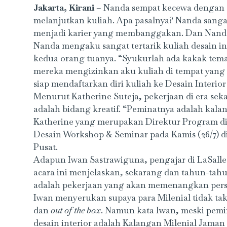
Jakarta, Kirani
– Nanda sempat kecewa dengan a
melanjutkan kuliah. Apa pasalnya? Nanda sanga
menjadi karier yang membanggakan. Dan Nanda s
Nanda mengaku sangat tertarik kuliah desain int
kedua orang tuanya. “Syukurlah ada kakak tem
mereka mengizinkan aku kuliah di tempat yang
siap mendaftarkan diri kuliah ke Desain Interior
Menurut Katherine Suteja, pekerjaan di era se
adalah bidang kreatif. “Peminatnya adalah kala
Katherine yang merupakan Direktur Program di L
Desain Workshop & Seminar pada Kamis (26/7) di
Pusat.
Adapun Iwan Sastrawiguna, pengajar di LaSalle 
acara ini menjelaskan, sekarang dan tahun-tahu
adalah pekerjaan yang akan memenangkan persa
Iwan menyerukan supaya para Milenial tidak t
dan
out of the box
. Namun kata Iwan, meski pemi
desain interior adalah Kalangan Milenial Jaman 