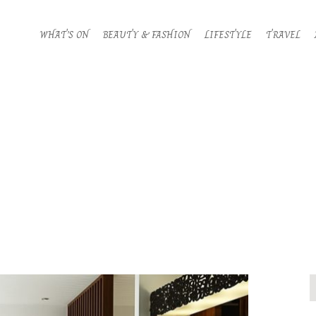
WHAT’S ON
BEAUTY & FASHION
LIFESTYLE
TRAVEL