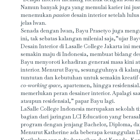
Namun banyak juga yang memulai karier ini jus
menemukan
passion
desain interior setelah lulu
jelas Iwan.
Senada dengan Iwan, Bayu Prasetyo juga mengat
ini, tak sebatas kalangan milenial saja,”ujar B
Desain Interior di Lasalle College Jakarta ini 
semakin maju di Indonesia, membuat bidang desa
Bayu menyoroti kehadiran generasi masa kini at
interior. Menurut Bayu, sesungguhnya di kalan
tuntutan dan kebutuhan untuk semakin kreati
co-working space
, apartemen, hingga residensial
memerlukan peran desainer interior. Apalagi s
ataupun residensial,” papar Bayu lagi.
LaSalle College Indonesia merupakan sekolah t
bagian dari jaringan LCI Education yang beras
program dengan jenjang Bachelor, Diploma, dan 
Menurut Katherine ada beberapa keunggulan Desa