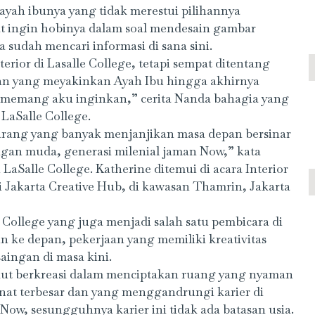
yah ibunya yang tidak merestui pilihannya
t ingin hobinya dalam soal mendesain gambar
udah mencari informasi di sana sini.
erior di Lasalle College, tetapi sempat ditentang
an yang meyakinkan Ayah Ibu hingga akhirnya
 memang aku inginkan,” cerita Nanda bahagia yang
 LaSalle College.
karang yang banyak menjanjikan masa depan bersinar
ngan muda, generasi milenial jaman Now,” kata
aSalle College. Katherine ditemui di acara Interior
 Jakarta Creative Hub, di kawasan Thamrin, Jakarta
College yang juga menjadi salah satu pembicara di
n ke depan, pekerjaan yang memiliki kreativitas
ingan di masa kini.
akut berkreasi dalam menciptakan ruang yang nyaman
nat terbesar dan yang menggandrungi karier di
Now, sesungguhnya karier ini tidak ada batasan usia.