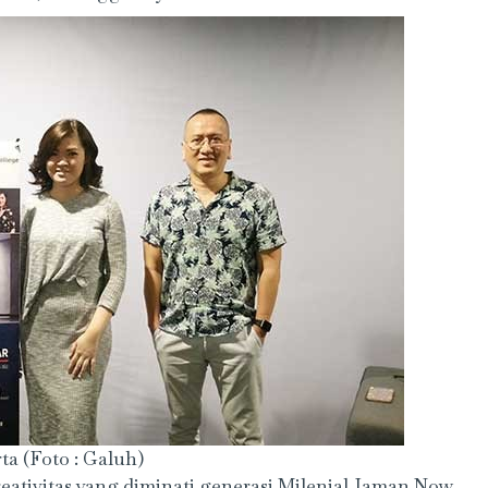
ta (Foto : Galuh)
eativitas yang diminati generasi Milenial Jaman Now.