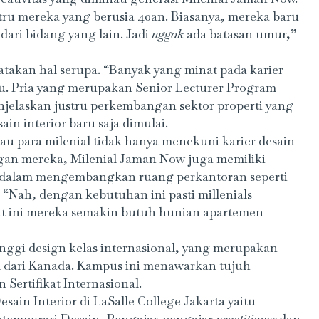
tru mereka yang berusia 40an. Biasanya, mereka baru
s dari bidang yang lain. Jadi
nggak
ada batasan umur,”
akan hal serupa. “Banyak yang minat pada karier
ayu. Pria yang merupakan Senior Lecturer Program
menjelaskan justru perkembangan sektor properti yang
in interior baru saja dimulai.
au para milenial tidak hanya menekuni karier desain
gan mereka, Milenial Jaman Now juga memiliki
f dalam mengembangkan ruang perkantoran seperti
. “Nah, dengan kebutuhan ini pasti millenials
aat ini mereka semakin butuh hunian apartemen
inggi design kelas internasional, yang merupakan
al dari Kanada. Kampus ini menawarkan tujuh
Sertifikat Internasional.
in Interior di LaSalle College Jakarta yaitu