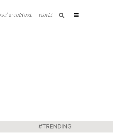
Search
ART & CULTURE
PEOPLE
Primary
Navigati
Menu
#TRENDING