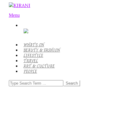
Skip
to
KIRANI
Primary
content
Menu
Navigation
Menu
WHAT’S ON
BEAUTY & FASHION
LIFESTYLE
TRAVEL
ART & CULTURE
PEOPLE
Search