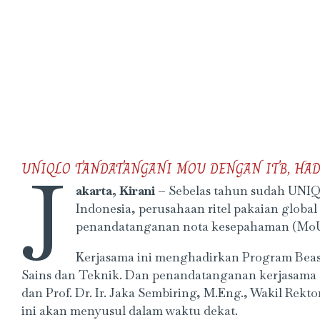
J
UNIQLO TANDATANGANI MOU DENGAN ITB, HAD
akarta, Kirani –
Sebelas tahun sudah
UNIQL
Indonesia, perusahaan ritel pakaian globa
penandatanganan nota kesepahaman (MoU
Kerjasama ini menghadirkan Program Beasi
Sains dan Teknik. Dan penandatanganan kerjasama d
dan Prof. Dr. Ir. Jaka Sembiring, M.Eng., Wakil Re
ini akan menyusul dalam waktu dekat.