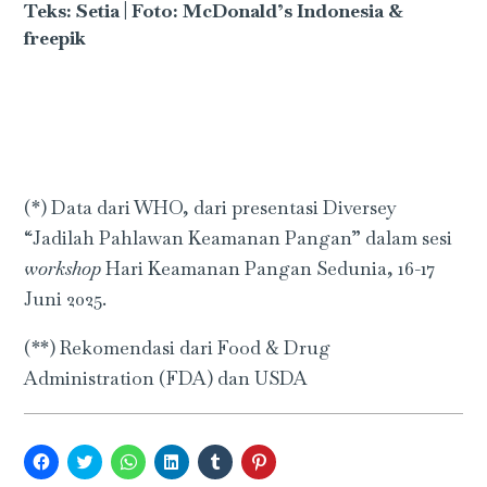
Teks: Setia | Foto: McDonald’s Indonesia &
freepik
(*) Data dari WHO, dari presentasi Diversey
“Jadilah Pahlawan Keamanan Pangan” dalam sesi
workshop
Hari Keamanan Pangan Sedunia, 16-17
Juni 2025.
(**) Rekomendasi dari Food & Drug
Administration (FDA) dan USDA
Click
Click
Click
Click
Click
Click
to
to
to
to
to
to