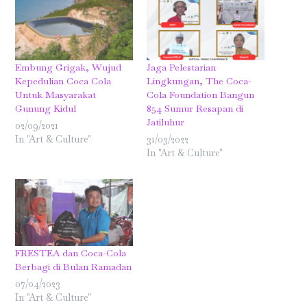
Embung Grigak, Wujud
Jaga Pelestarian
Kepedulian Coca Cola
Lingkungan, The Coca-
Untuk Masyarakat
Cola Foundation Bangun
Gunung Kidul
854 Sumur Resapan di
Jatiluhur
02/09/2021
In "Art & Culture"
31/03/2022
In "Art & Culture"
FRESTEA dan Coca-Cola
Berbagi di Bulan Ramadan
07/04/2023
In "Art & Culture"