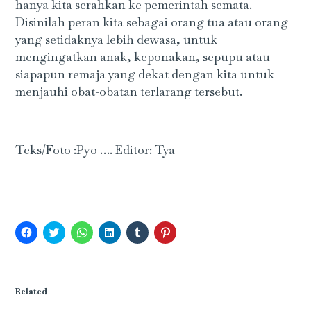
hanya kita serahkan ke pemerintah semata.
Disinilah peran kita sebagai orang tua atau orang
yang setidaknya lebih dewasa, untuk
mengingatkan anak, keponakan, sepupu atau
siapapun remaja yang dekat dengan kita untuk
menjauhi obat-obatan terlarang tersebut.
Teks/Foto :Pyo …. Editor: Tya
Click
Click
Click
Click
Click
Click
to
to
to
to
to
to
share
share
share
share
share
share
on
on
on
on
on
on
Facebook
Twitter
WhatsApp
LinkedIn
Tumblr
Pinterest
(Opens
(Opens
(Opens
(Opens
(Opens
(Opens
in
in
in
in
in
in
Related
new
new
new
new
new
new
window)
window)
window)
window)
window)
window)