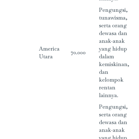
Pengungsi,
tunawisma,
serta orang
dewasa dan
anak-anak
America
yang hidup
70.000
Utara
dalam
kemiskinan,
dan
kelompok
rentan
lainnya.
Pengungsi,
serta orang
dewasa dan
anak-anak
yang hidup