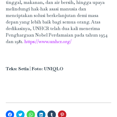
tinggal, makanan, dan air bersih, hingga upaya
melindungi hak-hak asasi manusia dan
menciptakan solusi berkelanjutan demi masa
depan yang lebih baik bagi semua orang. Atas
dedikasinya, UNHCR telah dua kali menerima
Penghargaan Nobel Perdamaian pada tahun 1954
dan 1981.
https://www.unhcr.org/
Teks: Setia | Foto: UNIQLO
Click
Click
Click
Click
Click
Click