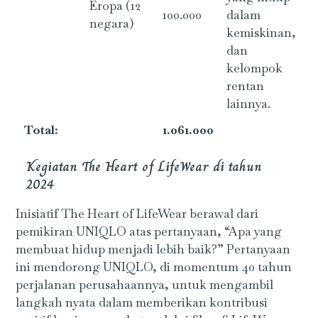
Eropa (12
100.000
dalam
negara)
kemiskinan,
dan
kelompok
rentan
lainnya.
Total:
1.061.000
Kegiatan The Heart of LifeWear di tahun
2024
Inisiatif The Heart of LifeWear berawal dari
pemikiran UNIQLO atas pertanyaan, “Apa yang
membuat hidup menjadi lebih baik?” Pertanyaan
ini mendorong UNIQLO, di momentum 40 tahun
perjalanan perusahaannya, untuk mengambil
langkah nyata dalam memberikan kontribusi