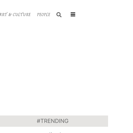
Search
ART & CULTURE
PEOPLE
Primary
Navigati
Menu
#TRENDING