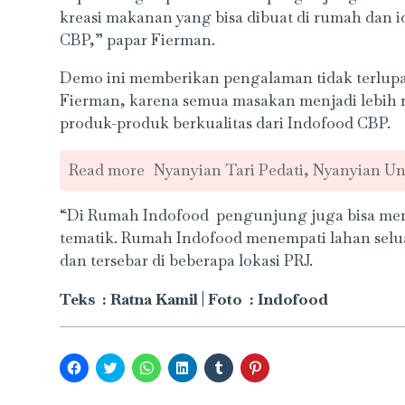
kreasi makanan yang bisa dibuat di rumah dan 
CBP,” papar Fierman.
Demo ini memberikan pengalaman tidak terlup
Fierman, karena semua masakan menjadi lebih
produk-produk berkualitas dari Indofood CBP.
Read more
Nyanyian Tari Pedati, Nyanyian Un
“Di Rumah Indofood pengunjung juga bisa menik
tematik. Rumah Indofood menempati lahan seluas 
dan tersebar di beberapa lokasi PRJ.
Teks : Ratna Kamil | Foto : Indofood
Click
Click
Click
Click
Click
Click
to
to
to
to
to
to
share
share
share
share
share
share
on
on
on
on
on
on