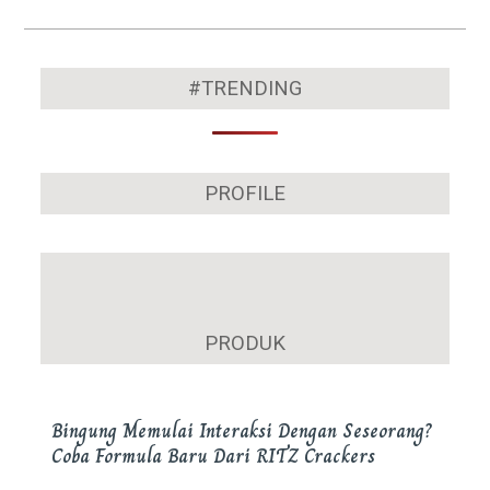
in
in
in
in
in
in
new
new
new
new
new
new
window)
window)
window)
window)
window)
window)
2018-
05-
#TRENDING
20
PROFILE
Hari Bhayangkara, Puan Maharani Ingatkan
Amanah Tugas Kepolisian
PRODUK
Bingung Memulai Interaksi Dengan Seseorang?
Coba Formula Baru Dari RITZ Crackers