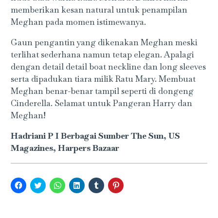
memberikan kesan natural untuk penampilan
Meghan pada momen istimewanya.
Gaun pengantin yang dikenakan Meghan meski
terlihat sederhana namun tetap elegan. Apalagi
dengan detail detail boat neckline dan long sleeves
serta dipadukan tiara milik Ratu Mary. Membuat
Meghan benar-benar tampil seperti di dongeng
Cinderella. Selamat untuk Pangeran Harry dan
Meghan!
Hadriani P I Berbagai Sumber The Sun, US
Magazines, Harpers Bazaar
Click
Click
Click
Click
Click
Click
to
to
to
to
to
to
share
share
share
share
share
share
on
on
on
on
on
on
Facebook
Twitter
WhatsApp
LinkedIn
Tumblr
Pinterest
(Opens
(Opens
(Opens
(Opens
(Opens
(Opens