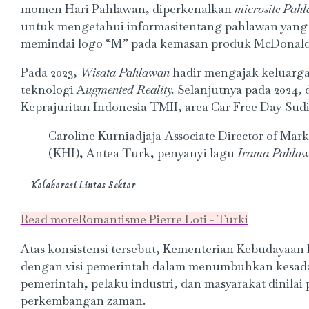
momen Hari Pahlawan, diperkenalkan
microsite
Pahl
untuk mengetahui informasitentang pahlawan yang n
memindai logo “M” pada kemasan produk McDonald’
Pada 2023,
Wisata Pahlawan
hadir mengajak keluarga
teknologi A
ugmented Reality.
Selanjutnya pada 2024,
Keprajuritan Indonesia TMII, area Car Free Day Su
Caroline Kurniadjaja-Associate Director of Ma
(KHI), Antea Turk, penyanyi lagu
Irama Pahla
Kolaborasi Lintas Sektor
Read more
Romantisme Pierre Loti - Turki
Atas konsistensi tersebut, Kementerian Kebudayaan 
dengan visi pemerintah dalam menumbuhkan kesadara
pemerintah, pelaku industri, dan masyarakat dinilai
perkembangan zaman.