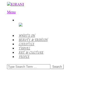
Skip
to
KIRANI
Primary
content
Menu
Navigation
Menu
WHAT’S ON
BEAUTY & FASHION
LIFESTYLE
TRAVEL
ART & CULTURE
PEOPLE
Search