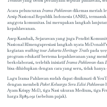
Teladan
yang berisi pertanyaan seputar pahlawan, se
Acara peluncuran
Irama Pahlawan
dikemas meriah le
Arsip Nasional Republik Indonesia (ANRI), termas
anggota komunitas. Ini merupakan langkah lanjutan
kepahlawanan.
Asep Kambali, Sejarawan yang juga Pendiri Komunit
Nasional RImengapresiasi langkah nyata McDonald’s I
kegiatan
walking tour
Jakarta Heritage Trails
pada 202
program edukatif bertema kepahlawanan yang membu
berkolaborasi, terlebih inisiatif
Irama Pahlawan
dan
B
bisa dihidupkan dengan cara yang seru, tidak hanya 
Lagu Irama Pahlawan sudah dapat dinikmati di You
dengan membeli
Paket Keluarga Seru Edisi Pahlawan
h
Ayam Krispy McD, tiga Nasi ukuran Medium, tiga Fr
harga Rp89.091 (sebelum pajak).