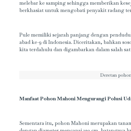
melebar ke samping sehingga memberikan kesej
berkhasiat untuk mengobati penyakit radang te
Pule memiliki sejarah panjang dengan penduduk
abad ke-9 di Indonesia. Diceritakan, bahkan s
kita terdahulu dan digambarkan dalam salah satu
Deretan poho
Manfaat Pohon Mahoni Mengurangi Polusi Ud
Sementara itu, pohon Mahoni merupakan tanam
dengan diameter mencapai 120 cm, batangnya lur