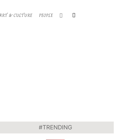
Search
ART & CULTURE
PEOPLE
Primary
Navigati
Menu
#TRENDING