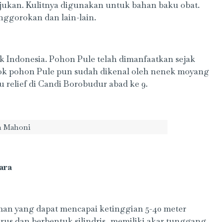
ukan. Kulitnya digunakan untuk bahan baku obat.
nggorokan dan lain-lain.
 Indonesia. Pohon Pule telah dimanfaatkan sejak
osok pohon Pule pun sudah dikenal oleh nenek moyang
 relief di Candi Borobudur abad ke 9.
n Mahoni
ara
an yang dapat mencapai ketinggian 5-40 meter
us dan berbentuk silindris, memiliki akar tunggang,