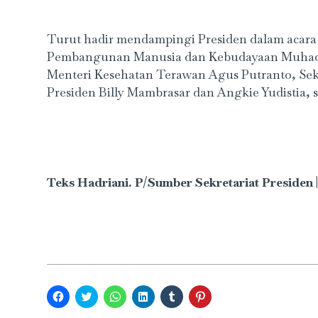
Turut hadir mendampingi Presiden dalam acara 
Pembangunan Manusia dan Kebudayaan Muhadjir 
Menteri Kesehatan Terawan Agus Putranto, Sek
Presiden Billy Mambrasar dan Angkie Yudistia, 
Teks Hadriani. P/Sumber Sekretariat Presiden |
Click
Click
Click
Click
Click
Click
to
to
to
to
to
to
share
share
share
share
share
share