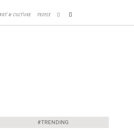
Search
ART & CULTURE
PEOPLE
Primary
Navigation
Menu
#TRENDING