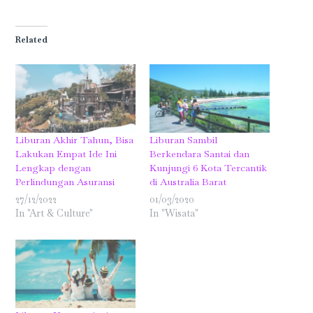
on
on
on
on
on
on
Facebook
Twitter
WhatsApp
LinkedIn
Tumblr
Pinterest
(Opens
(Opens
(Opens
(Opens
(Opens
(Opens
in
in
in
in
in
in
Related
new
new
new
new
new
new
window)
window)
window)
window)
window)
window)
Liburan Akhir Tahun, Bisa
Liburan Sambil
Lakukan Empat Ide Ini
Berkendara Santai dan
Lengkap dengan
Kunjungi 6 Kota Tercantik
Perlindungan Asuransi
di Australia Barat
27/12/2022
01/03/2020
In "Art & Culture"
In "Wisata"