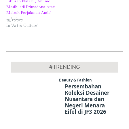
Liburan Nataru, Antimo
Masih jadi Primadona Atasi
Mabuk Perjalanan Anda!
29/12/2022
In "Art & Culture"
2019-
12-
#TRENDING
07
Beauty & Fashion
Persembahan
Koleksi Desainer
Nusantara dan
Negeri Menara
Eifel di JF3 2026