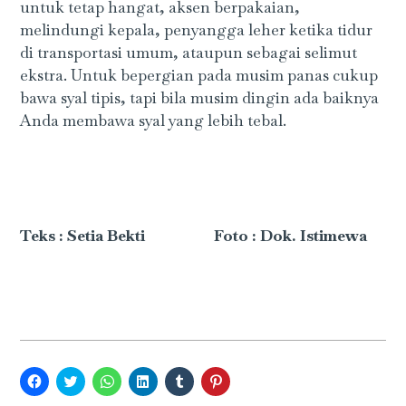
untuk tetap hangat, aksen berpakaian,
melindungi kepala, penyangga leher ketika tidur
di transportasi umum, ataupun sebagai selimut
ekstra. Untuk bepergian pada musim panas cukup
bawa syal tipis, tapi bila musim dingin ada baiknya
Anda membawa syal yang lebih tebal.
Teks : Setia Bekti Foto : Dok. Istimewa
Click
Click
Click
Click
Click
Click
to
to
to
to
to
to
share
share
share
share
share
share