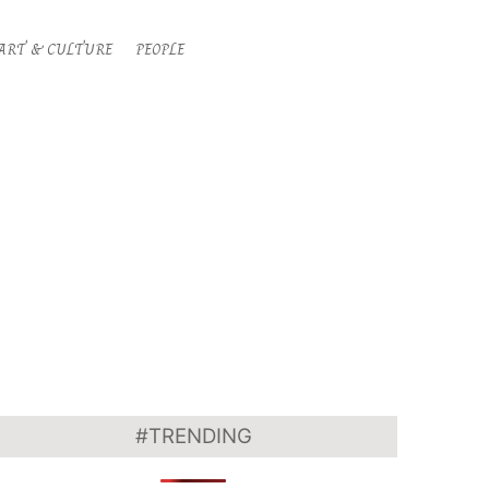
ART & CULTURE
PEOPLE
Search
Primary
Navigati
Menu
#TRENDING