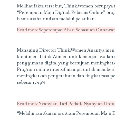
Melihat fakta tersebut, Think.Women berupay
“Perempuan Maju Digital: Pebisnis Online” p
bisnis usaha rintisan melalui pelatihan.
Read more
Seperempat Abad Sebastian Gunawa
Managing Director Think.Women Anantya meng
komitmen Think.Women untuk menjadi wadah da
penggunaan digital yang bertujuan meningkat
Program online intensif mampu untuk memberik
meningkatkan pengetahuan dan tingkat rasa per
sebesar 12-19%.
Read more
Nyanyian Tari Pedati, Nyanyian Untuk
“Melalui rangkaian program Perempuan Maju Di