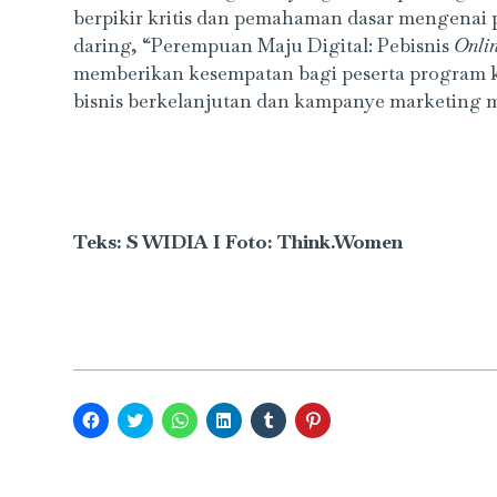
berpikir kritis dan pemahaman dasar mengenai 
daring, “Perempuan Maju Digital: Pebisnis
Onli
memberikan kesempatan bagi peserta program 
bisnis berkelanjutan dan kampanye marketing 
Teks: S WIDIA I Foto: Think.Women
Click
Click
Click
Click
Click
Click
to
to
to
to
to
to
share
share
share
share
share
share
on
on
on
on
on
on
Facebook
Twitter
WhatsApp
LinkedIn
Tumblr
Pinterest
(Opens
(Opens
(Opens
(Opens
(Opens
(Opens