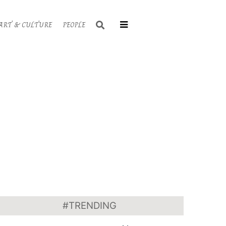
Search
ART & CULTURE
PEOPLE
Primary
Navigati
Menu
#TRENDING