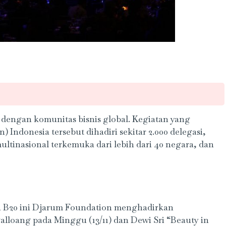
0 dengan komunitas bisnis global. Kegiatan yang
) Indonesia tersebut dihadiri sekitar 2.000 delegasi,
tinasional terkemuka dari lebih dari 40 negara, dan
ra B20 ini Djarum Foundation menghadirkan
lloang pada Minggu (13/11) dan Dewi Sri “Beauty in