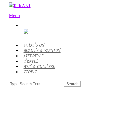
Skip
to
KIRANI
Primary
content
Menu
Navigation
Menu
WHAT’S ON
BEAUTY & FASHION
LIFESTYLE
TRAVEL
ART & CULTURE
PEOPLE
Search