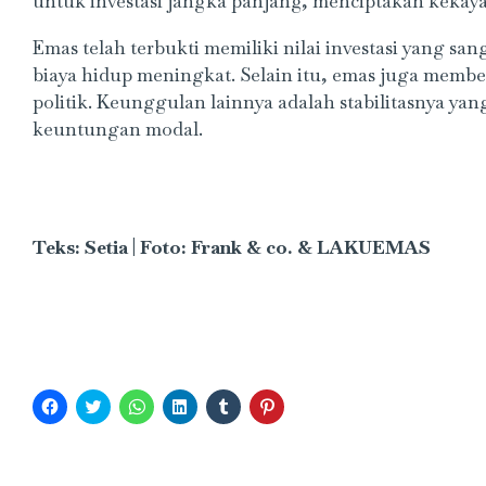
untuk investasi jangka panjang, menciptakan kekay
Emas telah terbukti memiliki nilai investasi yang sa
biaya hidup meningkat. Selain itu, emas juga member
politik. Keunggulan lainnya adalah stabilitasnya y
keuntungan modal.
Teks: Setia | Foto:
Frank & co. & LAKUEMAS
Click
Click
Click
Click
Click
Click
to
to
to
to
to
to
share
share
share
share
share
share
on
on
on
on
on
on
Facebook
Twitter
WhatsApp
LinkedIn
Tumblr
Pinterest
(Opens
(Opens
(Opens
(Opens
(Opens
(Opens