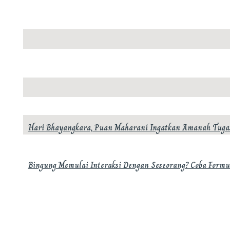
in
in
in
in
in
in
2025-
new
new
new
new
new
new
window)
window)
window)
window)
window)
window)
06-
27
Hari Bhayangkara, Puan Maharani Ingatkan Amanah Tugas
Bingung Memulai Interaksi Dengan Seseorang? Coba Formu