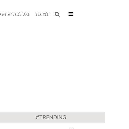
Search
ART & CULTURE
PEOPLE
Primary
Navigati
Menu
#TRENDING