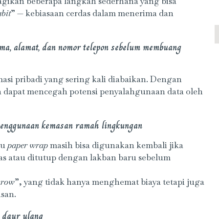
agikan beberapa langkah sederhana yang bisa
abit
” — kebiasaan cerdas dalam menerima dan
ama, alamat, dan nomor telepon sebelum membuang
asi pribadi yang sering kali diabaikan. Dengan
 dapat mencegah potensi penyalahgunaan data oleh
penggunaan kemasan ramah lingkungan
au
paper wrap
masih bisa digunakan kembali jika
pas atau ditutup dengan lakban baru sebelum
hrow
”, yang tidak hanya menghemat biaya tetapi juga
san.
t daur ulang