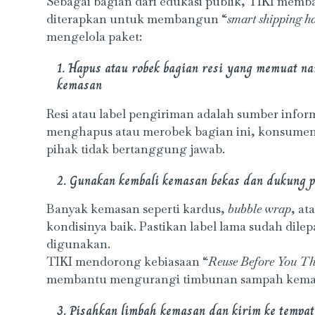
Sebagai bagian dari edukasi publik, TIKI memb
diterapkan untuk membangun “
smart shipping h
mengelola paket:
1. Hapus atau robek bagian resi yang memuat n
kemasan
Resi atau label pengiriman adalah sumber inform
menghapus atau merobek bagian ini, konsumen
pihak tidak bertanggung jawab.
2. Gunakan kembali kemasan bekas dan dukung 
Banyak kemasan seperti kardus,
bubble wrap
, at
kondisinya baik. Pastikan label lama sudah dile
digunakan.
TIKI mendorong kebiasaan “
Reuse Before You T
membantu mengurangi timbunan sampah kema
3. Pisahkan limbah kemasan dan kirim ke tempa