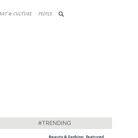
Search
ART & CULTURE
PEOPLE
Primary
Navigati
Menu
#TRENDING
Beauty & Fashion
,
featured