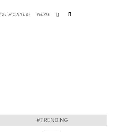
Search
ART & CULTURE
PEOPLE
Primary
Navigati
Menu
#TRENDING