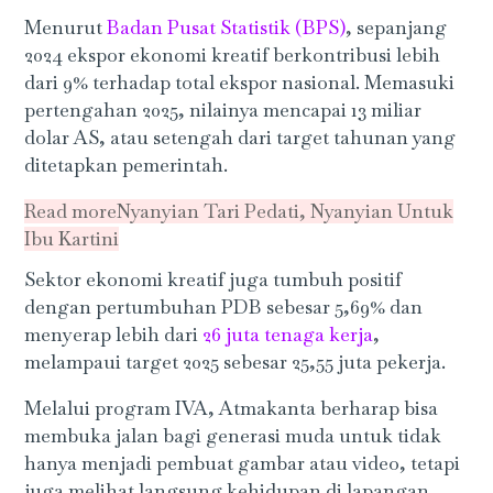
Menurut
Badan
Pusat
Statistik
(BPS)
, sepanjang
2024 ekspor ekonomi kreatif berkontribusi lebih
dari 9% terhadap total ekspor nasional. Memasuki
pertengahan 2025, nilainya mencapai 13 miliar
dolar AS, atau setengah dari target tahunan yang
ditetapkan pemerintah.
Read more
Nyanyian Tari Pedati, Nyanyian Untuk
Ibu Kartini
Sektor ekonomi kreatif juga tumbuh positif
dengan pertumbuhan PDB sebesar 5,69% dan
menyerap lebih dari
26
juta
tenaga
kerja
,
melampaui target 2025 sebesar 25,55 juta pekerja.
Melalui program IVA, Atmakanta berharap bisa
membuka jalan bagi generasi muda untuk tidak
hanya menjadi pembuat gambar atau video, tetapi
juga melihat langsung kehidupan di lapangan,