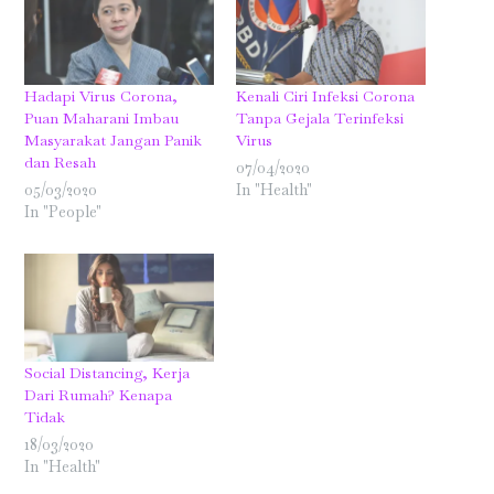
Hadapi Virus Corona,
Kenali Ciri Infeksi Corona
Puan Maharani Imbau
Tanpa Gejala Terinfeksi
Masyarakat Jangan Panik
Virus
dan Resah
07/04/2020
05/03/2020
In "Health"
In "People"
Social Distancing, Kerja
Dari Rumah? Kenapa
Tidak
18/03/2020
In "Health"