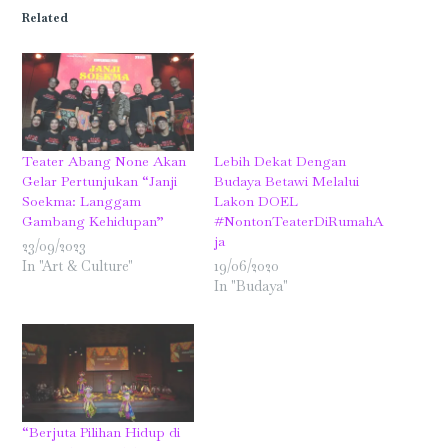
in
in
in
in
in
in
Related
new
new
new
new
new
new
window)
window)
window)
window)
window)
window)
Teater Abang None Akan
Lebih Dekat Dengan
Gelar Pertunjukan “Janji
Budaya Betawi Melalui
Soekma: Langgam
Lakon DOEL
Gambang Kehidupan”
#NontonTeaterDiRumahA
ja
23/09/2023
In "Art & Culture"
19/06/2020
In "Budaya"
“Berjuta Pilihan Hidup di