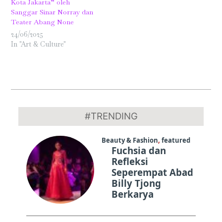
Kota Jakarta” oleh
Sanggar Sinar Norray dan
Teater Abang None
24/06/2025
In "Art & Culture"
2023-
10-
#TRENDING
11
Beauty & Fashion
,
featured
Fuchsia dan
Refleksi
Seperempat Abad
Billy Tjong
Berkarya