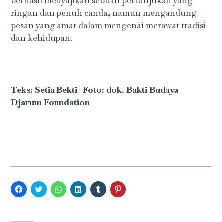
berhasil menyajikan sebuah pertunjukan yang
ringan dan penuh canda, namun mengandung
pesan yang amat dalam mengenai merawat tradisi
dan kehidupan.
Teks: Setia Bekti | Foto: dok. Bakti Budaya
Djarum Foundation
Click
Click
Click
Click
Click
Click
to
to
to
to
to
to
share
share
share
share
share
share
on
on
on
on
on
on
Facebook
Twitter
WhatsApp
LinkedIn
Tumblr
Pinterest
(Opens
(Opens
(Opens
(Opens
(Opens
(Opens