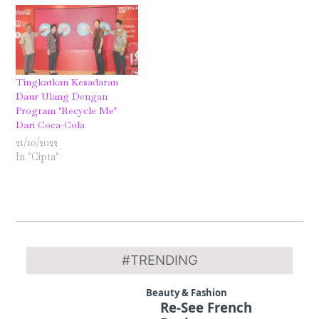
Tingkatkan Kesadaran
Daur Ulang Dengan
Program ‘Recycle Me’
Dari Coca-Cola
21/10/2022
In "Cipta"
2022-
04-
#TRENDING
13
Beauty & Fashion
Re-See French