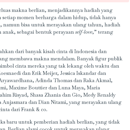
rluas makna berlian, menjadikannya hadiah yang
n setiap momen berharga dalam hidup, tidak hanya
a, namun bisa untuk merayakan ulang tahun, hadiah
an anak, sebagai bentuk perayaan
self-love
,” terang
sahkan dari banyak kisah cinta di Indonesia dan
 yang membawa makna mendalam. Banyak figur publik
 simbol cinta mereka yang tak lekang oleh waktu dan
oesnaedi dan Erik Meijer, Jessica Iskandar dan
o Aryawardhana, Adinda Thomas dan Raka Akmal,
ami, Maxime Bouttier dan Luna Maya, Maria
brahim Risyad, Shasa Zhania dan Gio, Medy Renaldy
erta Anjasmara dan Dian Nitami, yang merayakan ulang
inta dari Frank & co.
s baru untuk pemberian hadiah berlian, yang tidak
an. Berlian alami cocok untuk merayakan ulang