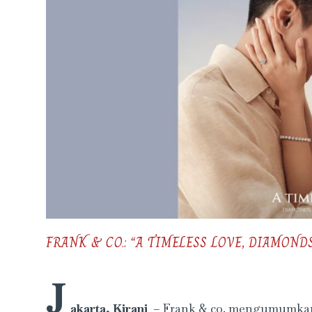
FRANK & CO.: “A TIMELESS LOVE, DIAMON
J
akarta, Kirani
– Frank & co. mengumumkan 