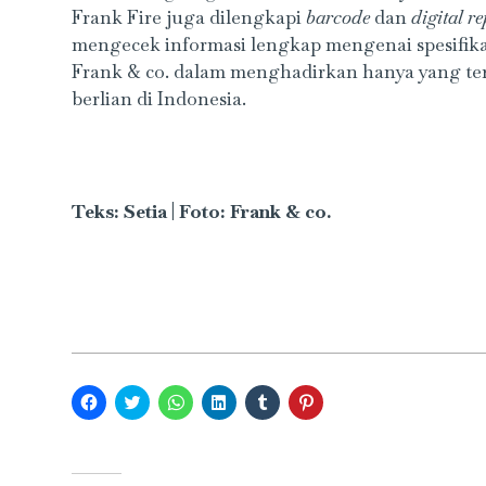
Frank Fire juga dilengkapi
barcode
dan
digital re
mengecek informasi lengkap mengenai spesifika
Frank & co. dalam menghadirkan hanya yang terb
berlian di Indonesia.
Teks: Setia | Foto: Frank & co.
Click
Click
Click
Click
Click
Click
to
to
to
to
to
to
share
share
share
share
share
share
on
on
on
on
on
on
Facebook
Twitter
WhatsApp
LinkedIn
Tumblr
Pinterest
(Opens
(Opens
(Opens
(Opens
(Opens
(Opens
in
in
in
in
in
in