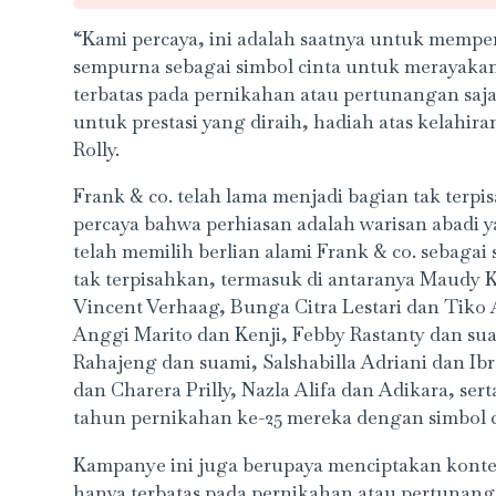
“Kami percaya, ini adalah saatnya untuk mempe
sempurna sebagai simbol cinta untuk merayaka
terbatas pada pernikahan atau pertunangan saj
untuk prestasi yang diraih, hadiah atas kelahir
Rolly.
Frank & co. telah lama menjadi bagian tak terpi
percaya bahwa perhiasan adalah warisan abadi
telah memilih berlian alami Frank & co. sebagai
tak terpisahkan, termasuk di antaranya Maudy K
Vincent Verhaag, Bunga Citra Lestari dan Tik
Anggi Marito dan Kenji, Febby Rastanty dan su
Rahajeng dan suami, Salshabilla Adriani dan I
dan Charera Prilly, Nazla Alifa dan Adikara, s
tahun pernikahan ke-25 mereka dengan simbol c
Kampanye ini juga berupaya menciptakan kontek
hanya terbatas pada pernikahan atau pertunang