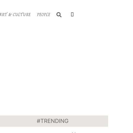
Search
ART & CULTURE
PEOPLE
Primary
Navigati
Menu
#TRENDING