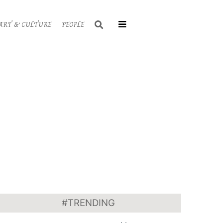
Search
ART & CULTURE
PEOPLE
Primary
Navigati
Menu
#TRENDING