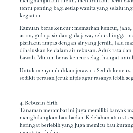
menghangatkan tubuh, menurunkan berat bada
tentu penting bagi setiap wanita yang selalu in
kegiatan.
Ramuan beras kencur : memarkan kencur, jahe, 
asam, gula pasir dan gula jawa, rebus hingga me
pisahkan ampas dengan air yang jernih, lalu m
dihaluskan ke dalam air rebusan. Aduk rata da
bawah. Minum beras kencur selagi hangat unt
Untuk menyembuhkan jerawat : Seduh kencur, tem
sedikit perasan jeruk nipis agar rasanya lebih seg
4. Rebusan Sirih
Tanaman merambat ini juga memiliki banyak man
menghilangkan bau badan. Kelelahan atau str
keringat berlebih yang juga memicu bau kurang
mengatasi hal ini.