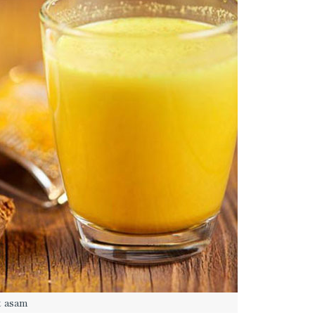
t asam