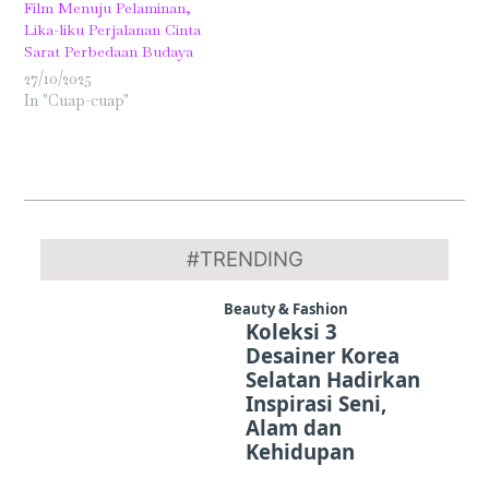
Film Menuju Pelaminan,
Lika-liku Perjalanan Cinta
Sarat Perbedaan Budaya
27/10/2025
In "Cuap-cuap"
2020-
03-
#TRENDING
08
Beauty & Fashion
Koleksi 3
Desainer Korea
Selatan Hadirkan
Inspirasi Seni,
Alam dan
Kehidupan