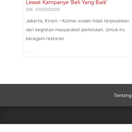
Lewat Kampanye ‘Beli Yang Baik’
ON:
03/03/2020
2020-
03-
Jakarta, Kirani – Kuliner sudah tidak terpisahkan
03
dari kegiatan masyarakat perkotaan. Untuk itu
beragam restoran
. . .
Tentang 