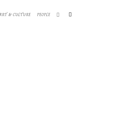
Search
ART & CULTURE
PEOPLE
Primary
Navigati
Menu