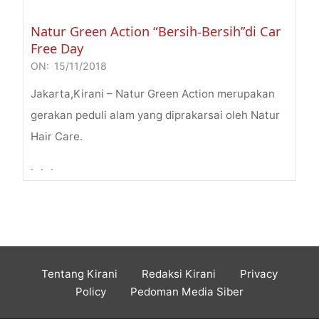
Natur Green Action “Bersih-Bersih”di Car
Free Day
ON:
15/11/2018
2018-
11-
Jakarta,Kirani – Natur Green Action merupakan
15
gerakan peduli alam yang diprakarsai oleh Natur
Hair Care.
. . .
Tentang Kirani
Redaksi Kirani
Privacy
Policy
Pedoman Media Siber