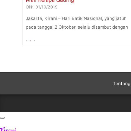
ON:
01/10/2019
2019-
10-
Jakarta, Kirani – Hari Batik Nasional, yang jatuh
01
pada tanggal 2 Oktober, selalu disambut dengan
. . .
Tentang 
Kirani