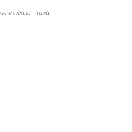
ART & CULTURE
PEOPLE
Search
Primary
Navigati
Menu