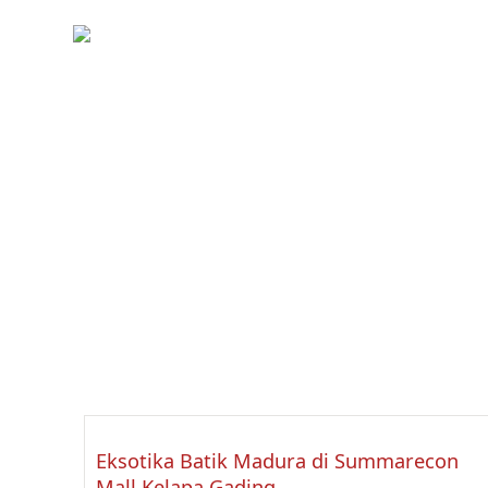
Skip
to
KIRANI
content
Eksotika Batik Madura di Summarecon
Mall Kelapa Gading