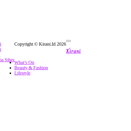
i
Copyright © Kirani.Id 2026
Kirani
i
y
a Siber
What’s On
Beauty & Fashion
Lifestyle