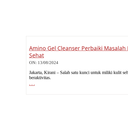
Amino Gel Cleanser Perbaiki Masalah 
Sehat
2024-
ON:
13/08/2024
08-
13
Jakarta, Kirani – Salah satu kunci untuk miliki kulit 
beraktivitas.
. . .