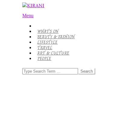
Skip
to
KIRANI
Primary
content
Menu
Navigation
Menu
WHAT’S ON
BEAUTY & FASHION
LIFESTYLE
TRAVEL
ART & CULTURE
PEOPLE
Search