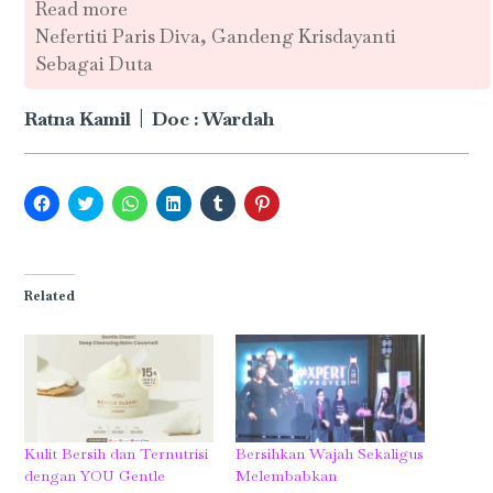
Read more
Nefertiti Paris Diva, Gandeng Krisdayanti
Sebagai Duta
Ratna Kamil | Doc : Wardah
Click
Click
Click
Click
Click
Click
to
to
to
to
to
to
share
share
share
share
share
share
on
on
on
on
on
on
Facebook
Twitter
WhatsApp
LinkedIn
Tumblr
Pinterest
(Opens
(Opens
(Opens
(Opens
(Opens
(Opens
in
in
in
in
in
in
Related
new
new
new
new
new
new
window)
window)
window)
window)
window)
window)
Kulit Bersih dan Ternutrisi
Bersihkan Wajah Sekaligus
dengan YOU Gentle
Melembabkan