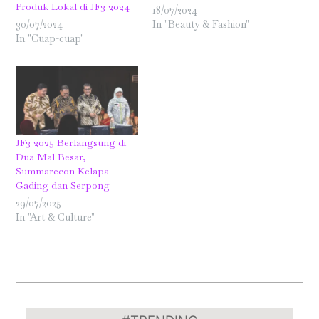
Produk Lokal di JF3 2024
18/07/2024
30/07/2024
In "Beauty & Fashion"
In "Cuap-cuap"
JF3 2025 Berlangsung di
Dua Mal Besar,
Summarecon Kelapa
Gading dan Serpong
29/07/2025
In "Art & Culture"
2024-
07-