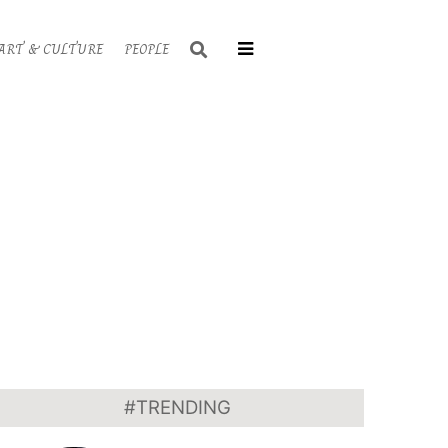
Search
ART & CULTURE
PEOPLE
Primary
Navigati
Menu
#TRENDING