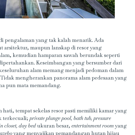
adi pengalaman yang tak kalah menarik. Ada
t arsitektur, maupun lanskap di resor yang
s alam, kemudian hamparan sawah berundak seperti
 dipertahankan. Keseimbangan yang bersumber dari
ri keseluruhan alam memang menjadi pedoman dalam
. Tidak mengherankan panorama alam pedesaan yang
ana pun mata memandang.
 hati, tempat sekelas resor pasti memiliki kamar yang
 terkecuali;
private plunge pool, bath tub, pressure
n closet, day bed
ukuran besar,
entertainment room
yang
gazebo
yang menyajikan pemandangan hutan hijau