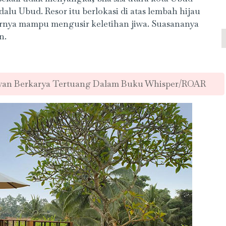
 Ubud. Resor itu berlokasi di atas lembah hijau
irnya mampu mengusir keletihan jiwa. Suasananya
n.
wan Berkarya Tertuang Dalam Buku Whisper/ROAR