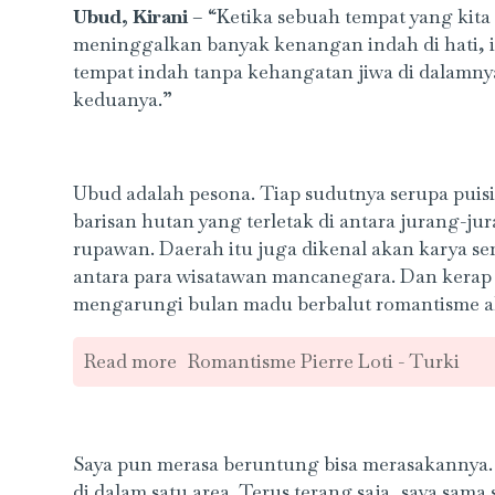
Ubud, Kirani
– “Ketika sebuah tempat yang kita
meninggalkan banyak kenangan indah di hati, ia
tempat indah tanpa kehangatan jiwa di dalamn
keduanya.”
Ubud adalah pesona. Tiap sudutnya serupa puisi
barisan hutan yang terletak di antara jurang-
rupawan. Daerah itu juga dikenal akan karya se
antara para wisatawan mancanegara. Dan kerap
mengarungi bulan madu berbalut romantisme al
Read more
Romantisme Pierre Loti - Turki
Saya pun merasa beruntung bisa merasakannya
di dalam satu area. Terus terang saja, saya sama