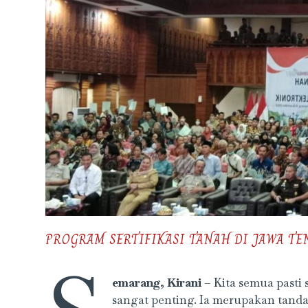
PROGRAM SERTIFIKASI TANAH DI JAWA T
emarang, Kirani
– Kita semua pasti 
sangat penting. Ia merupakan tanda