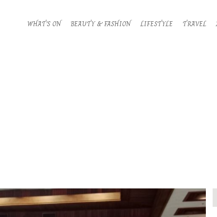
WHAT’S ON
BEAUTY & FASHION
LIFESTYLE
TRAVEL