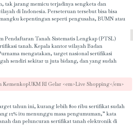
, tak jarang memicu terjadinya sengketa dan
ilayah di Indonesia. Perseteruan tersebut bisa bisa
 pemangku kepentingan seperti pengusaha, BUMN atau
ram Pendaftaran Tanah Sistematis Lengkap (PTSL)
tifikasi tanah. Kepala kantor wilayah Badan
rnama mengatakan, target nasional sertifikasi
ah sendiri sekitar 21 juta bidang, dan yang sudah
n KemenkopUKM RI Gelar <em>Live Shopping</em>
target tahun ini, kurang lebih 800 ribu sertifikat sudah
a yang 12% itu menunggu masa pengumuman,” kata
anah dan peluncuran sertifikat tanah elektronik di