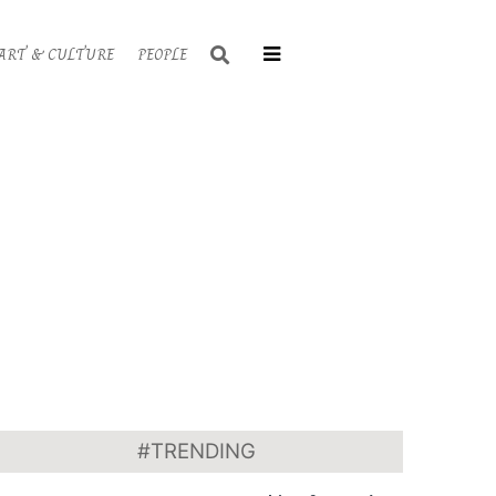
Search
ART & CULTURE
PEOPLE
Primary
Navigati
Menu
#TRENDING