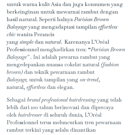
untuk warna kulit Asia dan juga konsumen yang
berkeinginan untuk mewarnai rambut dengan
hasil natural. Seperti halnya
Parisian Brown
Balayage
yang mengadaptasi tampilan
effortless
chic
wanita Perancis
yang
simple
dan
natural
. Karenanya L’Oréal
Professionnel
menghadirkan tren:
“
Parisian Brown
Balayage”
. Ini adalah pewarna rambut yang
mengedepankan nuansa cokelat natural
(fashion
brown)
dan teknik pewarnaan rambut
Balayage,
untuk
tampilan yang
on-trend
,
natural,
effortless
dan elegan.
Sebagai
brand professional hairdressing
yang telah
lebih dari 100 tahun berinovasi dan dipercaya
oleh
hairdresser
di seluruh dunia
,
L’Oréal
Professionnel terus meluncurkan tren pewarnaan
rambut terkini yang selalu dinantikan