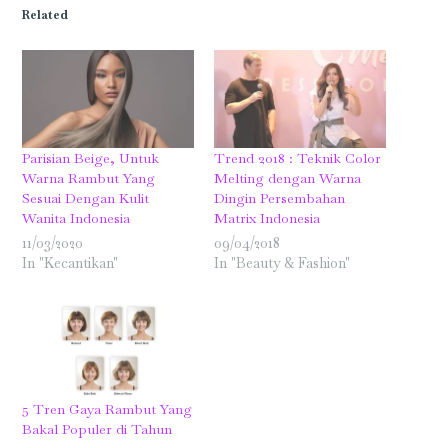
in
in
in
in
in
in
Related
new
new
new
new
new
new
window)
window)
window)
window)
window)
window)
Parisian Beige, Untuk
Trend 2018 : Teknik Color
Warna Rambut Yang
Melting dengan Warna
Sesuai Dengan Kulit
Dingin Persembahan
Wanita Indonesia
Matrix Indonesia
11/03/2020
09/04/2018
In "Kecantikan"
In "Beauty & Fashion"
5 Tren Gaya Rambut Yang
Bakal Populer di Tahun