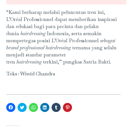
“Kami berharap melalui peluncuran tren ini,
L’Oréal Professionnel dapat memberikan inspirasi
dan edukasi bagi para pecinta dan pelaku
dunia
hairdressing
Indonesia, serta semakin
mempertegas posisi L’Oréal Professionnel
sebagai
brand professional hairdressing
ternama yang selalu
menjadi standar parameter
tren
hairdressing
terkini,” pungkas Satria Bakti.
Teks : Wiwid Chandra
Click
Click
Click
Click
Click
Click
to
to
to
to
to
to
share
share
share
share
share
share
on
on
on
on
on
on
Facebook
Twitter
WhatsApp
LinkedIn
Tumblr
Pinterest
(Opens
(Opens
(Opens
(Opens
(Opens
(Opens