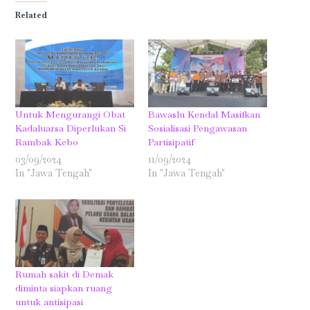
in
in
in
in
in
in
Related
new
new
new
new
new
new
window)
window)
window)
window)
window)
window)
Untuk Mengurangi Obat
Bawaslu Kendal Masifkan
Kadaluarsa Diperlukan Si
Sosialisasi Pengawasan
Rambak Kebo
Partisipatif
03/09/2024
11/09/2024
In "Jawa Tengah"
In "Jawa Tengah"
Rumah sakit di Demak
diminta siapkan ruang
untuk antisipasi