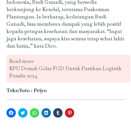
Indonesia, Budi Gunadi, yang bersedia
berkunjung ke Kendal, terutama Puskesmas
Plantungan. Ia berharap, kedatangan Budi
Gunadi, bisa membawa dampak yang lebih positif
kepada petugas kesehatan dan masyarakat. “Ingat
jaga kesehatan, supaya kita semua tetap sehat lahir
dan batin,” kata Dico.
Read more
KPU Demak Gelar FGD Untuk Pastikan Logistik
Pemilu 2024
Teks/foto : Priyo
Click
Click
Click
Click
Click
Click
to
to
to
to
to
to
share
share
share
share
share
share
on
on
on
on
on
on
Facebook
Twitter
WhatsApp
LinkedIn
Tumblr
Pinterest
(Opens
(Opens
(Opens
(Opens
(Opens
(Opens