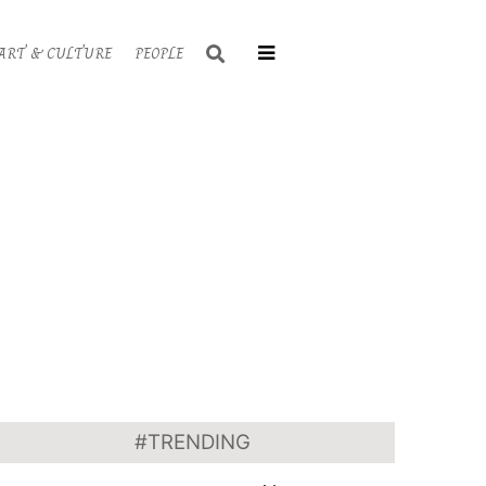
Search
ART & CULTURE
PEOPLE
Primary
Navigati
Menu
#TRENDING