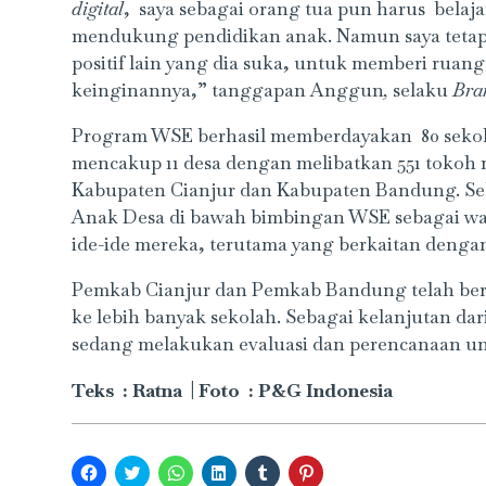
digital
, saya sebagai orang tua pun harus belaja
mendukung pendidikan anak. Namun saya teta
positif lain yang dia suka, untuk memberi ruang 
keinginannya,” tanggapan
Anggun
,
selaku
B
ra
Program WSE berhasil memberdayakan 80 sekolah,
mencakup 11 desa dengan melibatkan 551 tokoh m
Kabupaten Cianjur dan Kabupaten Bandung. Sel
Anak Desa di bawah bimbingan WSE sebagai w
ide-ide mereka, terutama yang berkaitan denga
Pemkab Cianjur dan Pemkab Bandung telah beri
ke lebih banyak sekolah. Sebagai kelanjutan 
sedang melakukan evaluasi dan perencanaan un
Teks : Ratna | Foto : P&G Indonesia
Click
Click
Click
Click
Click
Click
to
to
to
to
to
to