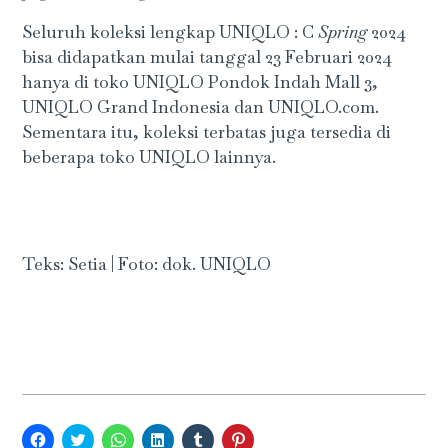
Seluruh koleksi lengkap UNIQLO : C
Spring
2024
bisa didapatkan mulai tanggal 23 Februari 2024
hanya di toko UNIQLO Pondok Indah Mall 3,
UNIQLO Grand Indonesia dan UNIQLO.com.
Sementara itu, koleksi terbatas juga tersedia di
beberapa toko UNIQLO lainnya.
Teks: Setia | Foto: dok. UNIQLO
Click
Click
Click
Click
Click
Click