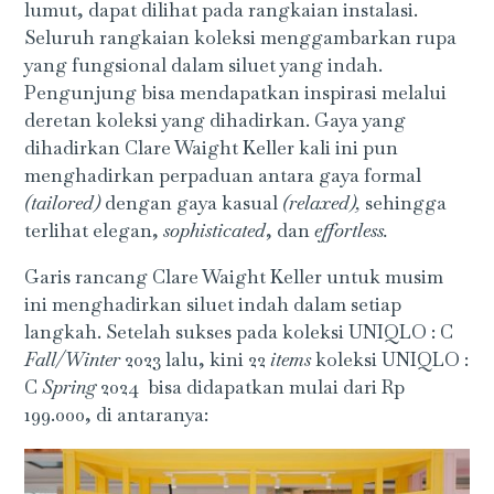
lumut, dapat dilihat pada rangkaian instalasi.
Seluruh rangkaian koleksi menggambarkan rupa
yang fungsional dalam siluet yang indah.
Pengunjung bisa mendapatkan inspirasi melalui
deretan koleksi yang dihadirkan. Gaya yang
dihadirkan Clare Waight Keller kali ini pun
menghadirkan perpaduan antara gaya formal
(tailored)
dengan gaya kasual
(relaxed),
sehingga
terlihat elegan,
sophisticated
, dan
effortless.
Garis rancang Clare Waight Keller untuk musim
ini menghadirkan siluet indah dalam setiap
langkah. Setelah sukses pada koleksi UNIQLO : C
Fall/Winter
2023 lalu, kini 22
items
koleksi UNIQLO :
C
Spring
2024 bisa didapatkan mulai dari Rp
199.000, di antaranya: