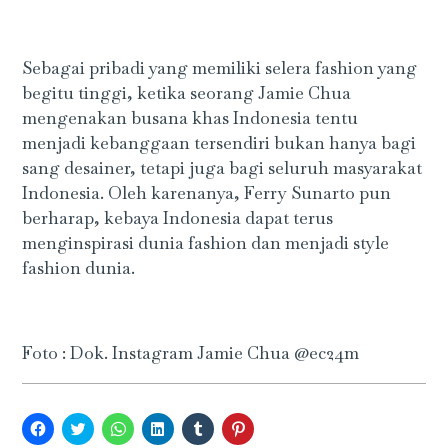
Sebagai pribadi yang memiliki selera fashion yang
begitu tinggi, ketika seorang Jamie Chua
mengenakan busana khas Indonesia tentu
menjadi kebanggaan tersendiri bukan hanya bagi
sang desainer, tetapi juga bagi seluruh masyarakat
Indonesia. Oleh karenanya, Ferry Sunarto pun
berharap, kebaya Indonesia dapat terus
menginspirasi dunia fashion dan menjadi style
fashion dunia.
Foto : Dok. Instagram Jamie Chua @ec24m
Click
Click
Click
Click
Click
Click
to
to
to
to
to
to