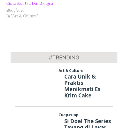
Cinta dan Jati Diri Bangsa
28/07/2026
In "Art & Culture"
2019-
06-
#TRENDING
04
Art & Culture
Cara Unik &
Praktis
Menikmati Es
Krim Cake
Cuap-cuap
Si Doel The Series
Tayang di Layar