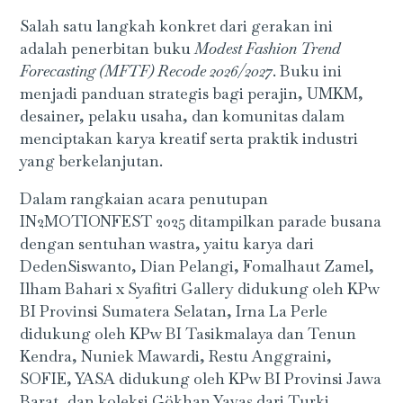
Salah satu langkah konkret dari gerakan ini
adalah penerbitan buku
Modest Fashion Trend
Forecasting (MFTF) Recode 2026/2027
. Buku ini
menjadi panduan strategis bagi perajin, UMKM,
desainer, pelaku usaha, dan komunitas dalam
menciptakan karya kreatif serta praktik industri
yang berkelanjutan.
Dalam rangkaian acara penutupan
IN2MOTIONFEST 2025 ditampilkan parade busana
dengan sentuhan wastra, yaitu karya dari
DedenSiswanto, Dian Pelangi, Fomalhaut Zamel,
Ilham Bahari x Syafitri Gallery didukung oleh KPw
BI Provinsi Sumatera Selatan, Irna La Perle
didukung oleh KPw BI Tasikmalaya dan Tenun
Kendra, Nuniek Mawardi, Restu Anggraini,
SOFIE, YASA didukung oleh KPw BI Provinsi Jawa
Barat, dan koleksi Gökhan Yavaş dari Turki.