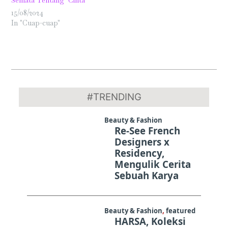
Semata Tentang Cinta
15/08/2024
In "Cuap-cuap"
2020-
07-
#TRENDING
04
Beauty & Fashion
Re-See French
Designers x
Residency,
Mengulik Cerita
Sebuah Karya
Beauty & Fashion
,
featured
HARSA, Koleksi