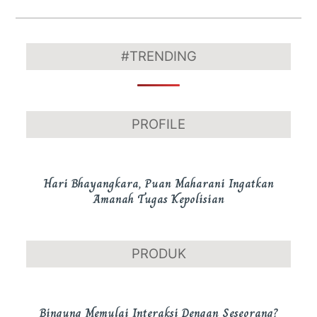
in
in
in
in
in
in
new
new
new
new
new
new
window)
window)
window)
window)
window)
window)
2021-
10-
#TRENDING
26
PROFILE
Hari Bhayangkara, Puan Maharani Ingatkan
Amanah Tugas Kepolisian
PRODUK
Bingung Memulai Interaksi Dengan Seseorang?