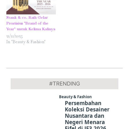
Frank & co. Raih Gelar
Prestisius ‘Brand of the
Year’ untuk Kelima Kalinya
21/11/2025
In "Beauty & Fashion"
2024-
11-
#TRENDING
11
Beauty & Fashion
Persembahan
Koleksi Desainer
Nusantara dan
Negeri Menara
Eifel di JF3 2026