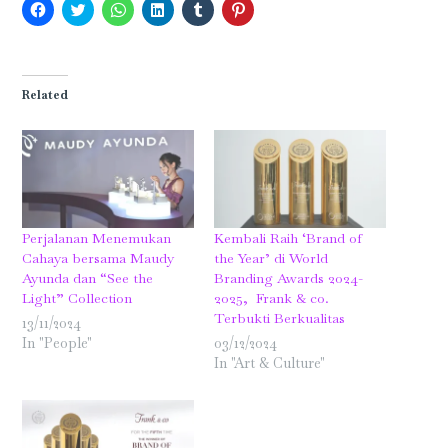
Click
Click
Click
Click
Click
Click
to
to
to
to
to
to
share
share
share
share
share
share
on
on
on
on
on
on
Facebook
Twitter
WhatsApp
LinkedIn
Tumblr
Pinterest
(Opens
(Opens
(Opens
(Opens
(Opens
(Opens
in
in
in
in
in
in
Related
new
new
new
new
new
new
window)
window)
window)
window)
window)
window)
Perjalanan Menemukan
Kembali Raih ‘Brand of
Cahaya bersama Maudy
the Year’ di World
Ayunda dan “See the
Branding Awards 2024-
Light” Collection
2025, Frank & co.
Terbukti Berkualitas
13/11/2024
In "People"
03/12/2024
In "Art & Culture"