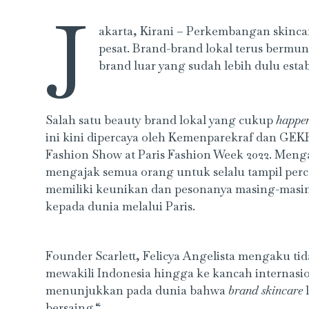
J
akarta, Kirani – Perkembangan skinc
pesat. Brand-brand lokal terus berm
brand luar yang sudah lebih dulu estab
Salah satu beauty brand lokal yang cukup
happe
ini kini dipercaya oleh Kemenparekraf dan GEK
Fashion Show at Paris Fashion Week 2022. Mengan
mengajak semua orang untuk selalu tampil perca
memiliki keunikan dan pesonanya masing-masi
kepada dunia melalui Paris.
Founder Scarlett, Felicya Angelista mengaku ti
mewakili Indonesia hingga ke kancah internasio
menunjukkan pada dunia bahwa
brand skincare
l
bersaing.“