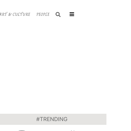
Search
ART & CULTURE
PEOPLE
Primary
Navigati
Menu
#TRENDING