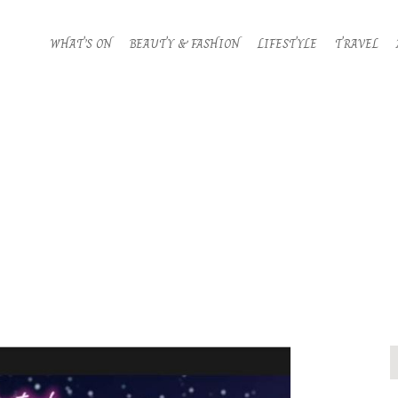
WHAT’S ON
BEAUTY & FASHION
LIFESTYLE
TRAVEL