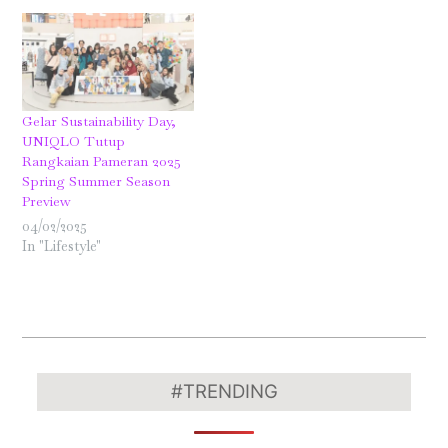
Gelar Sustainability Day,
UNIQLO Tutup
Rangkaian Pameran 2025
Spring Summer Season
Preview
04/02/2025
In "Lifestyle"
2023-
07-
#TRENDING
29