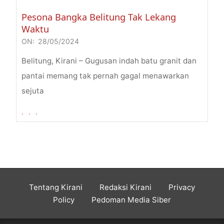
Pesona Bangka Belitung Tak Lekang
Waktu
ON:
28/05/2024
2024-
05-
Belitung, Kirani – Gugusan indah batu granit dan
28
pantai memang tak pernah gagal menawarkan
sejuta
. . .
Tentang Kirani
Redaksi Kirani
Privacy
Policy
Pedoman Media Siber